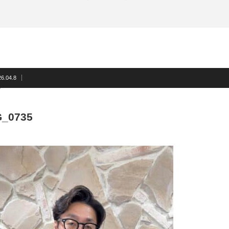
6.04.8
G_0735