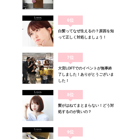
6位
白髪ってなぜ生えるの？原因を知
って正しく対処しましょう！
7位
大宮LOFTでのイベントが無事終
了しました！ありがとうございま
した！
8位
髪がはねてまとまらない！どう対
処するのが良いの？
9位