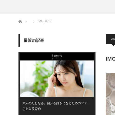
ホーム
IMG_0735
202
最近の記事
IM
大人のたしなみ。自分を好きになるためのファー
スト白髪染め