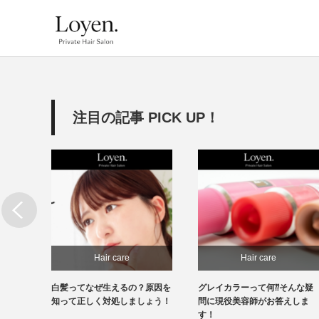
注目の記事 PICK UP！
Hair care
Hair care
必
白髪ってなぜ生えるの？原因を
グレイカラーって何⁇そんな疑
処もで
知って正しく対処しましょう！
問に現役美容師がお答えしま
す！