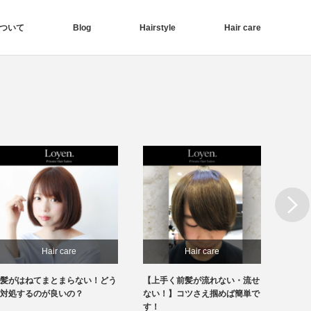
ついて
Blog
Hairstyle
Hair care
Next
Hair care
Hair care
髪がはねてまとまらない！どう
【上手く前髪が流れない・流せ
【前髪
対処するのが良いの？
ない！】コツさえ掴めば簡単で
見！】
す！
きます