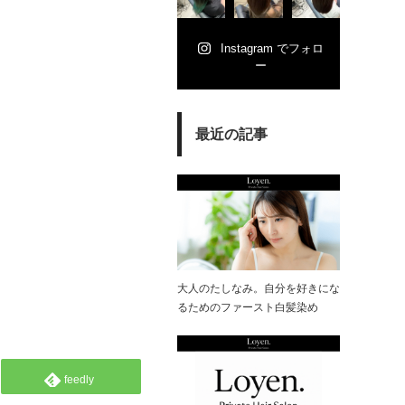
Instagram でフォロ
ー
最近の記事
大人のたしなみ。自分を好きにな
るためのファースト白髪染め
feedly