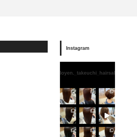
Instagram
loyen._takeuchi_hairsalon