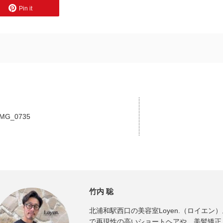
Pin it
IMG_0735
竹内 聡
北浦和駅西口の美容室Loyen.（ロイエン
で再現性の高いショートヘアや、美髪矯正