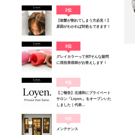
2位
【前髪が割れてしまう方必見！】
原因がわかれば対処もできます！
Twit
3位
グレイカラーって何⁇そんな疑問
に現役美容師がお答えします！
4位
【ご報告】北浦和にプライベート
サロン「Loyen.」をオープンいた
しました｜代表…
5位
メンテナンス