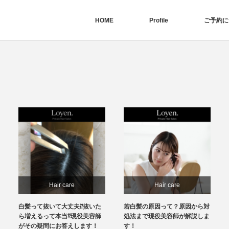
HOME
Profile
ご予約に
Hair care
Hair care
白髪って抜いて大丈夫⁇抜いた
若白髪の原因って？原因から対
ら増えるって本当⁇現役美容師
処法まで現役美容師が解説しま
がその疑問にお答えします！
す！