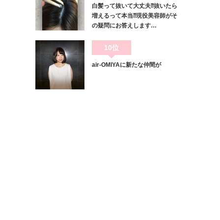
白髪って抜いて大丈夫⁇抜いたら
増えるって本当⁇現役美容師がそ
の疑問にお答えします…
10位
air-OMIYAに新たな仲間が