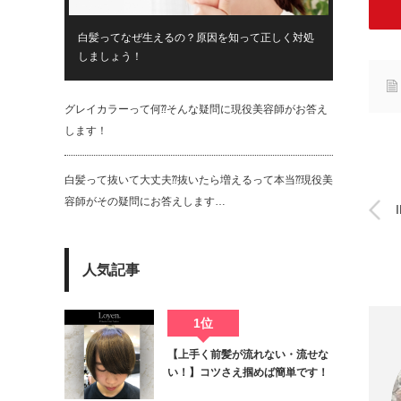
白髪ってなぜ生えるの？原因を知って正しく対処
しましょう！
グレイカラーって何⁇そんな疑問に現役美容師がお答え
します！
白髪って抜いて大丈夫⁇抜いたら増えるって本当⁇現役美
容師がその疑問にお答えします…
人気記事
1位
【上手く前髪が流れない・流せな
い！】コツさえ掴めば簡単です！