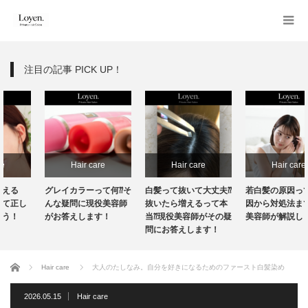
注目の記事 PICK UP！
Hair care
Hair care
Hair care
グレイカラーって何⁇そ
白髪って抜いて大丈夫⁇
若白髪の原因って？原
んな疑問に現役美容師
抜いたら増えるって本
因から対処法まで現役
がお答えします！
当⁇現役美容師がその疑
美容師が解説します！
問にお答えします！
ホーム
Hair care
大人のたしなみ。自分を好きになるためのファースト白髪染め
2026.05.15
Hair care