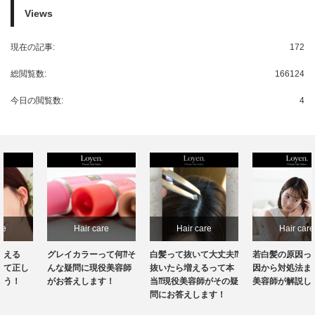
Views
現在の記事:
172
総閲覧数:
166124
今日の閲覧数:
4
Hair care
Hair care
Hair care
グレイカラーって何⁇そ
白髪って抜いて大丈夫⁇
若白髪の原因って？原
んな疑問に現役美容師
抜いたら増えるって本
因から対処法まで現役
がお答えします！
当⁇現役美容師がその疑
美容師が解説します！
問にお答えします！