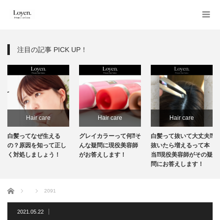
注目の記事 PICK UP！
Hair care
Hair care
Hair care
白髪ってなぜ生える
グレイカラーって何⁇そ
白髪って抜いて大丈夫⁇
の？原因を知って正し
んな疑問に現役美容師
抜いたら増えるって本
く対処しましょう！
がお答えします！
当⁇現役美容師がその疑
問にお答えします！
ホーム
2091
2021.05.22