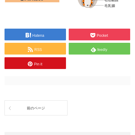
Hatena
Pocket
RSS
feedly
Pin it
前のページ