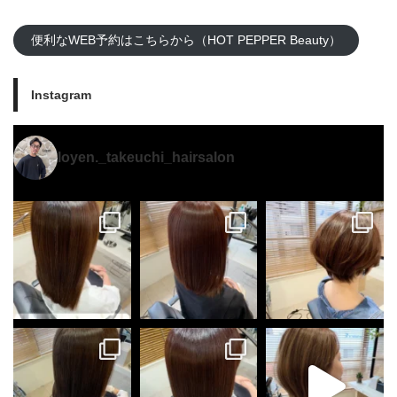
便利なWEB予約はこちらから（HOT PEPPER Beauty）
Instagram
loyen._takeuchi_hairsalon