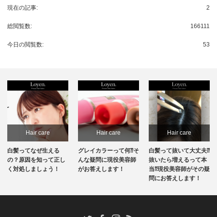
現在の記事:
2
総閲覧数:
166111
今日の閲覧数:
53
Hair care
Hair care
Hair care
白髪ってなぜ生える
グレイカラーって何⁇そ
白髪って抜いて大丈夫⁇
の？原因を知って正し
んな疑問に現役美容師
抜いたら増えるって本
く対処しましょう！
がお答えします！
当⁇現役美容師がその疑
問にお答えします！
RSS
Twitter
Facebook
Instagram