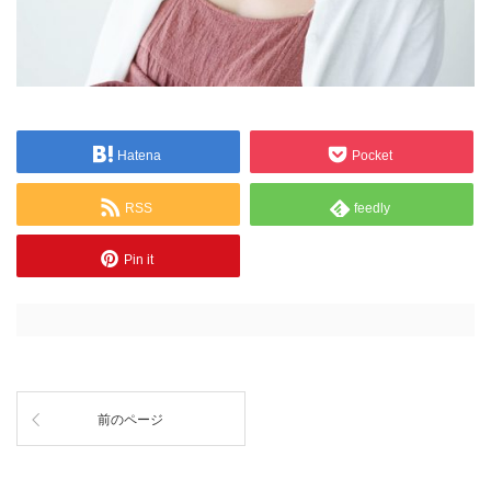
Hatena
Pocket
RSS
feedly
Pin it
前のページ