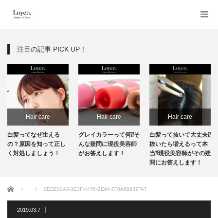
注目の記事 PICK UP！
Hair care
Hair care
Hair care
白髪ってなぜ生える
グレイカラーって何⁇そ
白髪って抜いて大丈夫⁇
の？原因を知って正し
んな疑問に現役美容師
抜いたら増えるって本
く対処しましょう！
がお答えします！
当⁇現役美容師がその疑
問にお答えします！
ホーム
0EDE80A8-3E3F-4478-BE94-7F0A68837FA7
2019.03.7