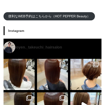
便利なWEB予約はこちらから（HOT PEPPER Beauty）
Instagram
loyen._takeuchi_hairsalon