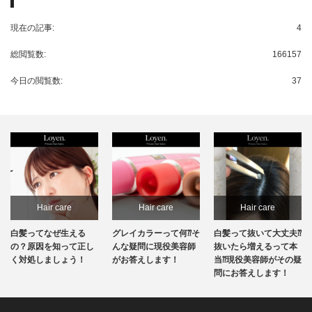
現在の記事:
4
総閲覧数:
166157
今日の閲覧数:
37
Hair care
Hair care
Hair care
白髪ってなぜ生える
グレイカラーって何⁇そ
白髪って抜いて大丈夫⁇
の？原因を知って正し
んな疑問に現役美容師
抜いたら増えるって本
く対処しましょう！
がお答えします！
当⁇現役美容師がその疑
問にお答えします！