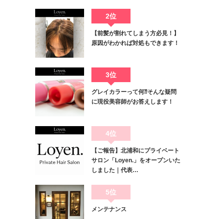
2位
【前髪が割れてしまう方必見！】
原因がわかれば対処もできます！
3位
グレイカラーって何⁇そんな疑問
に現役美容師がお答えします！
4位
【ご報告】北浦和にプライベート
サロン「Loyen.」をオープンいた
しました｜代表…
5位
メンテナンス