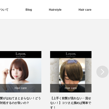
ついて
Blog
Hairstyle
Hair care
Next
Hair care
Hair care
髪がはねてまとまらない！どう
【上手く前髪が流れない・流せ
【前髪
対処するのが良いの？
ない！】コツさえ掴めば簡単で
見！】
す！
きます