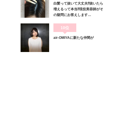
白髪って抜いて大丈夫⁇抜いたら
増えるって本当⁇現役美容師がそ
の疑問にお答えします…
10位
air-OMIYAに新たな仲間が