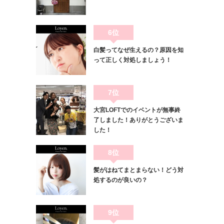
6位
白髪ってなぜ生えるの？原因を知
って正しく対処しましょう！
7位
大宮LOFTでのイベントが無事終
了しました！ありがとうございま
した！
8位
髪がはねてまとまらない！どう対
処するのが良いの？
9位