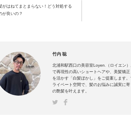
髪がはねてまとまらない！どう対処する
のが良いの？
竹内 聡
北浦和駅西口の美容室Loyen.（ロイエン
で再現性の高いショートヘアや、美髪矯正
を活かす「白髪ぼかし」をご提案します。
ライベート空間で、髪のお悩みに誠実に寄
の艶髪を叶えます。
Facebook
ter