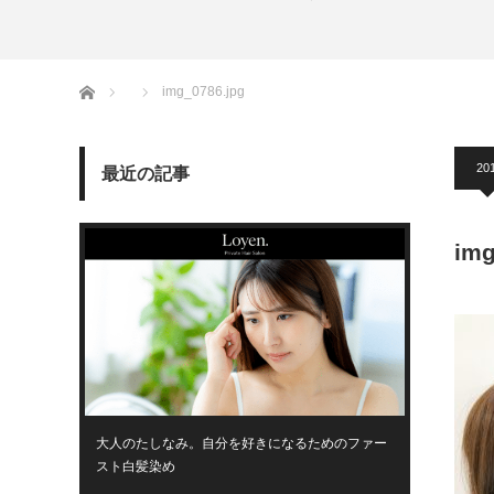
ホーム
img_0786.jpg
20
最近の記事
img
大人のたしなみ。自分を好きになるためのファー
スト白髪染め