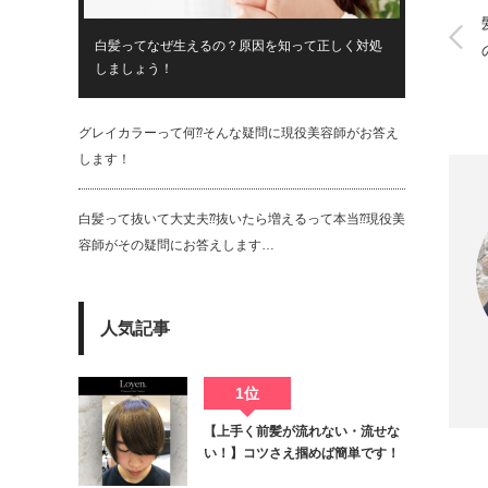
白髪ってなぜ生えるの？原因を知って正しく対処
しましょう！
グレイカラーって何⁇そんな疑問に現役美容師がお答え
します！
白髪って抜いて大丈夫⁇抜いたら増えるって本当⁇現役美
容師がその疑問にお答えします…
人気記事
Twit
1位
【上手く前髪が流れない・流せな
い！】コツさえ掴めば簡単です！