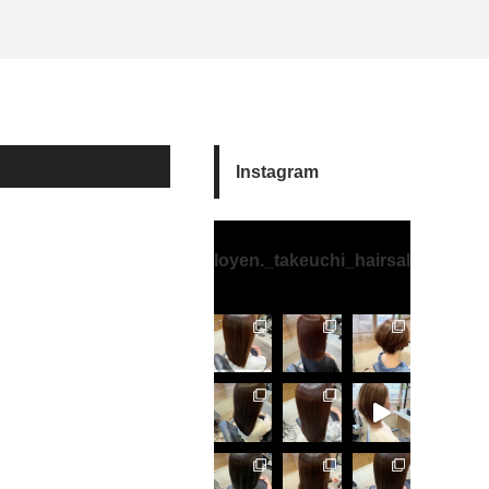
Instagram
loyen._takeuchi_hairsalon