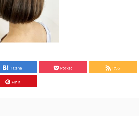
Hatena
Pocket
RSS
Pin it