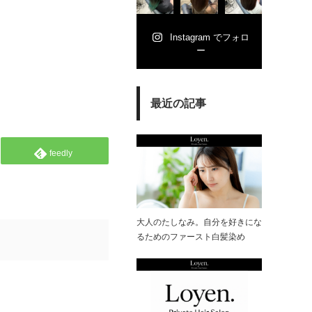
Instagram でフォロ
ー
最近の記事
feedly
大人のたしなみ。自分を好きにな
るためのファースト白髪染め