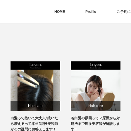
HOME
Profile
ご予約に
Hair care
Hair care
白髪って抜いて大丈夫⁇抜いた
若白髪の原因って？原因から対
ら増えるって本当⁇現役美容師
処法まで現役美容師が解説しま
がその疑問にお答えします！
す！