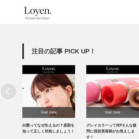
注目の記事 PICK UP！
Hair care
Hair care
必
白髪ってなぜ生えるの？原因を
グレイカラーって何⁇そんな疑
処もで
知って正しく対処しましょう！
問に現役美容師がお答えしま
す！