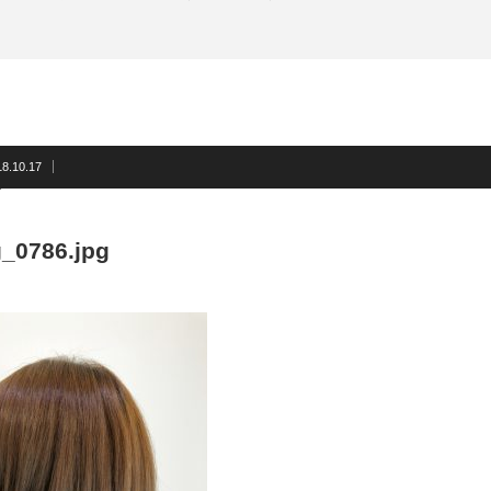
18.10.17
_0786.jpg