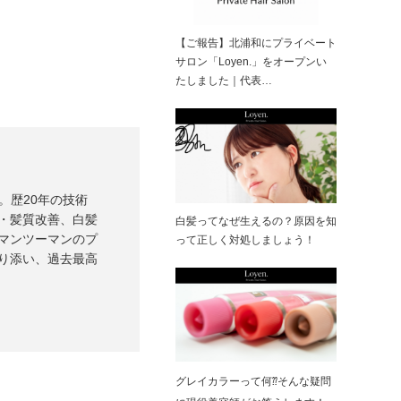
【ご報告】北浦和にプライベート
サロン「Loyen.」をオープンい
たしました｜代表…
）。歴20年の技術
・髪質改善、白髪
白髪ってなぜ生えるの？原因を知
マンツーマンのプ
って正しく対処しましょう！
り添い、過去最高
グレイカラーって何⁇そんな疑問