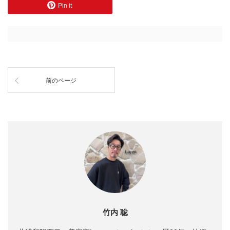
Pin it
前のページ
竹内 聡