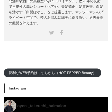
北浦和駅西口の美容室Loyen.（ロイエン）。歴20年の技術
で再現性の高いショートヘアや、美髪矯正・髪質改善、白髪
を活かす「白髪ぼかし」をご提案します。マンツーマンのプ
ライベート空間で、髪のお悩みに誠実に寄り添い、過去最高
の艶髪を叶えます。
Facebook
Twitter
便利なWEB予約はこちらから（HOT PEPPER Beauty）
Instagram
loyen._takeuchi_hairsalon