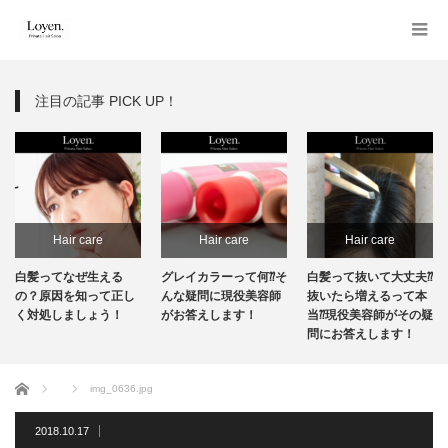
注目の記事 PICK UP！
Hair care
Hair care
Hair care
白髪ってなぜ生える
グレイカラーって何⁇そ
白髪って抜いて大丈夫⁇
の？原因を知って正し
んな疑問に現役美容師
抜いたら増えるって本
く対処しましょう！
がお答えします！
当⁇現役美容師がその疑
問にお答えします！
ホーム
img_0636.jpg
2018.10.17