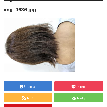
img_0636.jpg
Hatena
Pocket
RSS
feedly