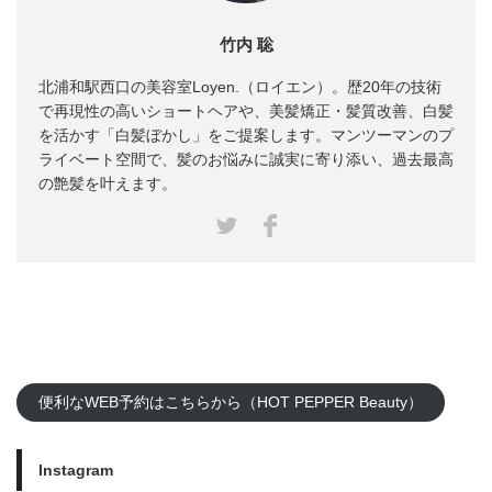
竹内 聡
北浦和駅西口の美容室Loyen.（ロイエン）。歴20年の技術
で再現性の高いショートヘアや、美髪矯正・髪質改善、白髪
を活かす「白髪ぼかし」をご提案します。マンツーマンのプ
ライベート空間で、髪のお悩みに誠実に寄り添い、過去最高
の艶髪を叶えます。
Facebook
Twitter
便利なWEB予約はこちらから（HOT PEPPER Beauty）
Instagram