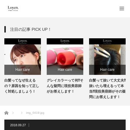
注目の記事 PICK UP！
Hair care
Hair care
Hair care
白髪ってなぜ生える
グレイカラーって何⁇そ
白髪って抜いて大丈夫⁇
の？原因を知って正し
んな疑問に現役美容師
抜いたら増えるって本
く対処しましょう！
がお答えします！
当⁇現役美容師がその疑
問にお答えします！
ホーム
img_0419.jpg
2018.09.27