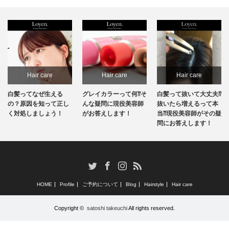
Hair care
Hair care
Hair care
白髪ってなぜ生える
グレイカラーって何⁇そ
白髪って抜いて大丈夫⁇
の？原因を知って正し
んな疑問に現役美容師
抜いたら増えるって本
く対処しましょう！
がお答えします！
当⁇現役美容師がその疑
問にお答えします！
RSS
Twitter
Facebook
Instagram
HOME
Profile
ご予約について
Blog
Hairstyle
Hair care
Copyright ©
satoshi takeuchi
All rights reserved.