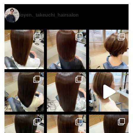
loyen._takeuchi_hairsalon