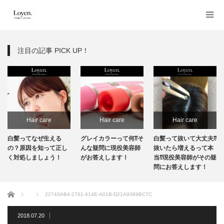
注目の記事 PICK UP！
Hair care
Hair care
Hair care
白髪ってなぜ生える
グレイカラーって何⁇そ
白髪って抜いて大丈夫⁇
の？原因を知って正し
んな疑問に現役美容師
抜いたら増えるって本
く対処しましょう！
がお答えします！
当⁇現役美容師がその疑
問にお答えします！
ホーム
22743AB4-2701-414E-A01B-D21A9389BC7C
2018.07.20