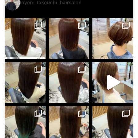
loyen._takeuchi_hairsalon