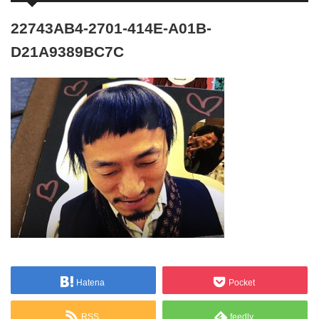
22743AB4-2701-414E-A01B-
D21A9389BC7C
Hatena
Pocket
RSS
feedly