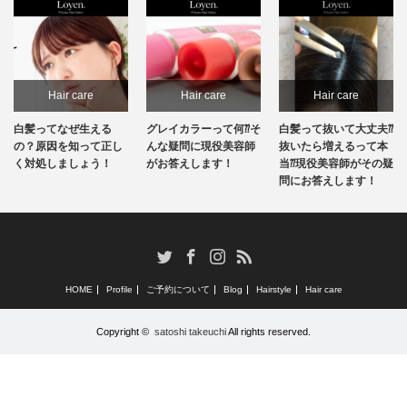
Hair care
Hair care
Hair care
白髪ってなぜ生える
グレイカラーって何⁇そ
白髪って抜いて大丈夫⁇
の？原因を知って正し
んな疑問に現役美容師
抜いたら増えるって本
く対処しましょう！
がお答えします！
当⁇現役美容師がその疑
問にお答えします！
RSS
Twitter
Facebook
Instagram
HOME
Profile
ご予約について
Blog
Hairstyle
Hair care
Copyright ©
satoshi takeuchi
All rights reserved.