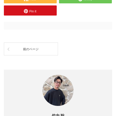
Pin it
前のページ
竹内 聡