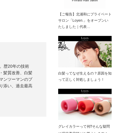
【ご報告】北浦和にプライベート
サロン「Loyen.」をオープンい
たしました｜代表…
）。歴20年の技術
・髪質改善、白髪
白髪ってなぜ生えるの？原因を知
マンツーマンのプ
って正しく対処しましょう！
り添い、過去最高
グレイカラーって何⁇そんな疑問