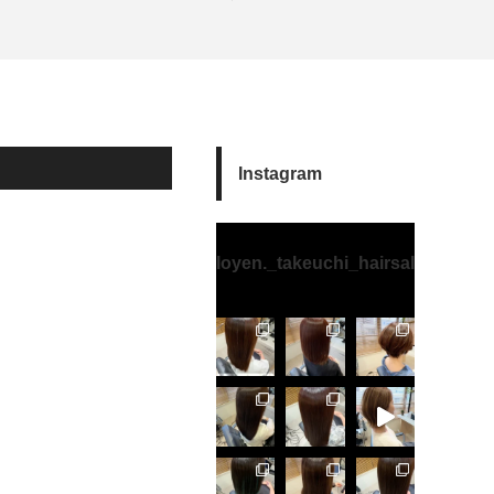
Instagram
loyen._takeuchi_hairsalon