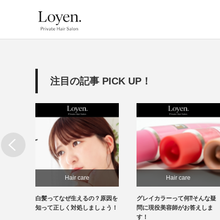
注目の記事 PICK UP！
Hair care
Hair care
必
白髪ってなぜ生えるの？原因を
グレイカラーって何⁇そんな疑
処もで
知って正しく対処しましょう！
問に現役美容師がお答えしま
す！