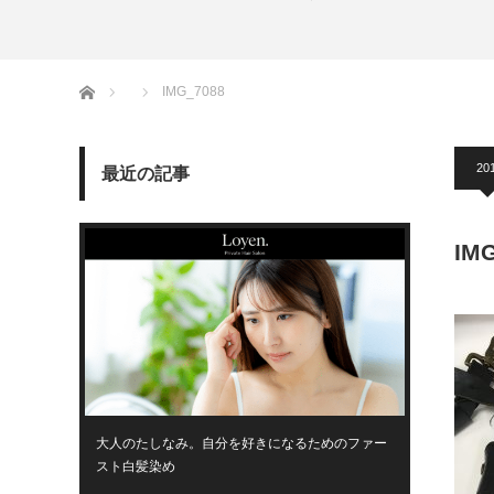
ホーム
IMG_7088
20
最近の記事
IM
大人のたしなみ。自分を好きになるためのファー
スト白髪染め