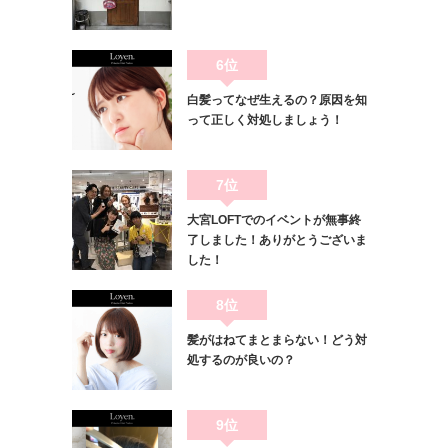
6位
白髪ってなぜ生えるの？原因を知
って正しく対処しましょう！
7位
大宮LOFTでのイベントが無事終
了しました！ありがとうございま
した！
8位
髪がはねてまとまらない！どう対
処するのが良いの？
9位