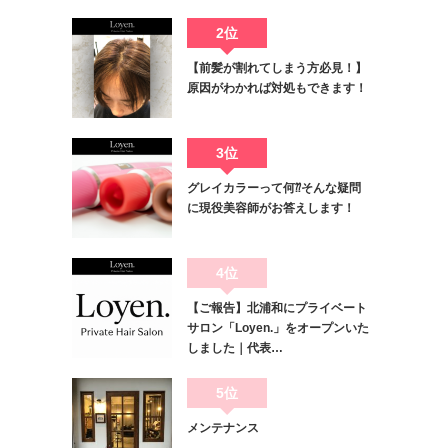
2位
【前髪が割れてしまう方必見！】
原因がわかれば対処もできます！
3位
グレイカラーって何⁇そんな疑問
に現役美容師がお答えします！
4位
【ご報告】北浦和にプライベート
サロン「Loyen.」をオープンいた
しました｜代表…
5位
メンテナンス