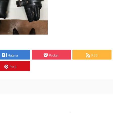
Hatena
Pocket
RSS
Pin it