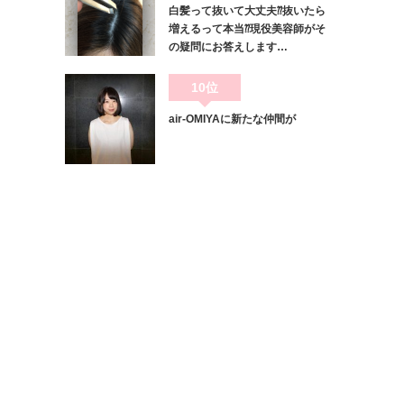
白髪って抜いて大丈夫⁇抜いたら
増えるって本当⁇現役美容師がそ
の疑問にお答えします…
10位
air-OMIYAに新たな仲間が