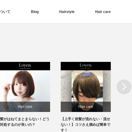
ついて
Blog
Hairstyle
Hair care
Next
Hair care
Hair care
髪がはねてまとまらない！どう
【上手く前髪が流れない・流せ
【前髪
対処するのが良いの？
ない！】コツさえ掴めば簡単で
見！】
す！
きます