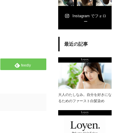
Instagram でフォロ
ー
最近の記事
feedly
大人のたしなみ。自分を好きにな
るためのファースト白髪染め