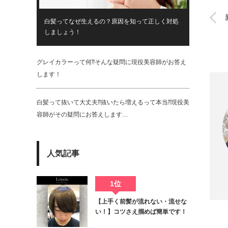
白髪ってなぜ生えるの？原因を知って正しく対処
しましょう！
グレイカラーって何⁇そんな疑問に現役美容師がお答え
します！
白髪って抜いて大丈夫⁇抜いたら増えるって本当⁇現役美
容師がその疑問にお答えします…
人気記事
Twit
1位
【上手く前髪が流れない・流せな
い！】コツさえ掴めば簡単です！