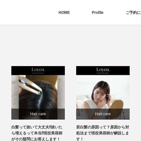
HOME
Profile
ご予約に
Hair care
Hair care
白髪って抜いて大丈夫⁇抜いた
若白髪の原因って？原因から対
ら増えるって本当⁇現役美容師
処法まで現役美容師が解説しま
がその疑問にお答えします！
す！