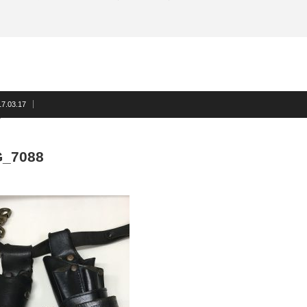
17.03.17
G_7088