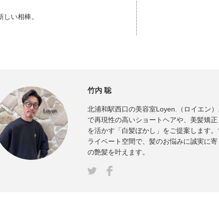
新しい相棒。
竹内 聡
北浦和駅西口の美容室Loyen.（ロイエン
で再現性の高いショートヘアや、美髪矯正
を活かす「白髪ぼかし」をご提案します。
ライベート空間で、髪のお悩みに誠実に寄
の艶髪を叶えます。
Facebook
ter