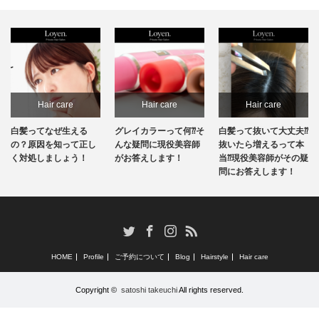
Hair care
Hair care
Hair care
白髪ってなぜ生える
グレイカラーって何⁇そ
白髪って抜いて大丈夫⁇
の？原因を知って正し
んな疑問に現役美容師
抜いたら増えるって本
く対処しましょう！
がお答えします！
当⁇現役美容師がその疑
問にお答えします！
RSS
Twitter
Facebook
Instagram
HOME
Profile
ご予約について
Blog
Hairstyle
Hair care
Copyright ©
satoshi takeuchi
All rights reserved.