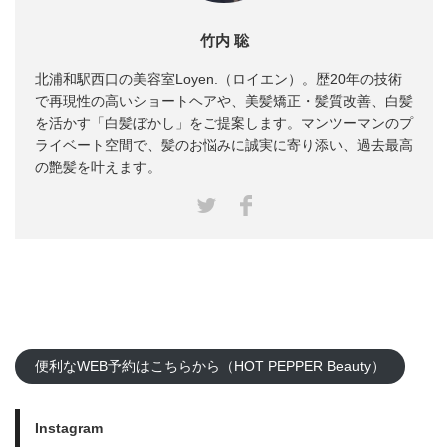
竹内 聡
北浦和駅西口の美容室Loyen.（ロイエン）。歴20年の技術
で再現性の高いショートヘアや、美髪矯正・髪質改善、白髪
を活かす「白髪ぼかし」をご提案します。マンツーマンのプ
ライベート空間で、髪のお悩みに誠実に寄り添い、過去最高
の艶髪を叶えます。
Facebook
Twitter
便利なWEB予約はこちらから（HOT PEPPER Beauty）
Instagram