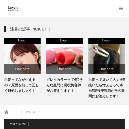
注目の記事 PICK UP！
Hair care
Hair care
Hair care
白髪ってなぜ生える
グレイカラーって何⁇そ
白髪って抜いて大丈夫⁇
の？原因を知って正し
んな疑問に現役美容師
抜いたら増えるって本
く対処しましょう！
がお答えします！
当⁇現役美容師がその疑
問にお答えします！
ホーム
IMG_6987
2017.02.22