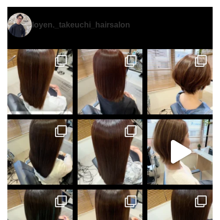
loyen._takeuchi_hairsalon