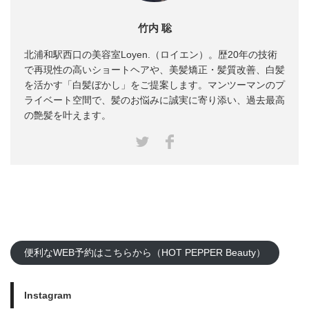
竹内 聡
北浦和駅西口の美容室Loyen.（ロイエン）。歴20年の技術
で再現性の高いショートヘアや、美髪矯正・髪質改善、白髪
を活かす「白髪ぼかし」をご提案します。マンツーマンのプ
ライベート空間で、髪のお悩みに誠実に寄り添い、過去最高
の艶髪を叶えます。
Facebook
Twitter
便利なWEB予約はこちらから（HOT PEPPER Beauty）
Instagram