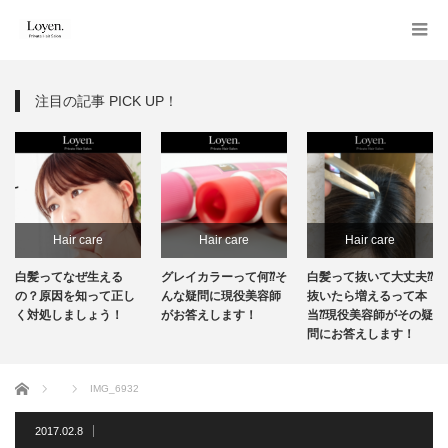
注目の記事 PICK UP！
Hair care
Hair care
Hair care
白髪ってなぜ生える
グレイカラーって何⁇そ
白髪って抜いて大丈夫⁇
の？原因を知って正し
んな疑問に現役美容師
抜いたら増えるって本
く対処しましょう！
がお答えします！
当⁇現役美容師がその疑
問にお答えします！
ホーム
IMG_6932
2017.02.8