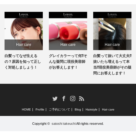
Hair care
Hair care
Hair care
白髪ってなぜ生える
グレイカラーって何⁇そ
白髪って抜いて大丈夫⁇
の？原因を知って正し
んな疑問に現役美容師
抜いたら増えるって本
く対処しましょう！
がお答えします！
当⁇現役美容師がその疑
問にお答えします！
RSS
Twitter
Facebook
Instagram
HOME
Profile
ご予約について
Blog
Hairstyle
Hair care
Copyright ©
satoshi takeuchi
All rights reserved.