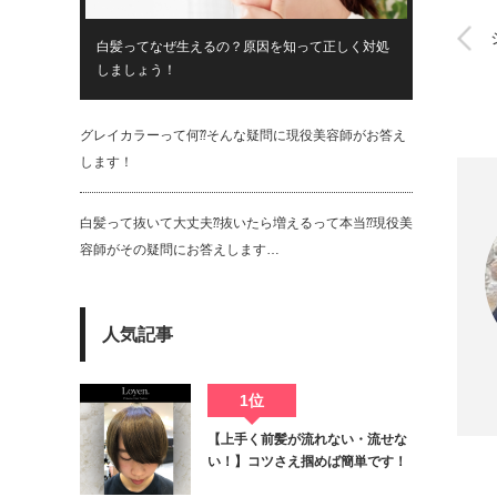
白髪ってなぜ生えるの？原因を知って正しく対処
しましょう！
グレイカラーって何⁇そんな疑問に現役美容師がお答え
します！
白髪って抜いて大丈夫⁇抜いたら増えるって本当⁇現役美
容師がその疑問にお答えします…
人気記事
Twit
1位
【上手く前髪が流れない・流せな
い！】コツさえ掴めば簡単です！