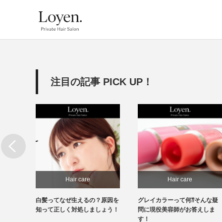
注目の記事 PICK UP！
Hair care
Hair care
必
白髪ってなぜ生えるの？原因を
グレイカラーって何⁇そんな疑
処もで
知って正しく対処しましょう！
問に現役美容師がお答えしま
す！