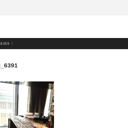
6.10.5
g_6391