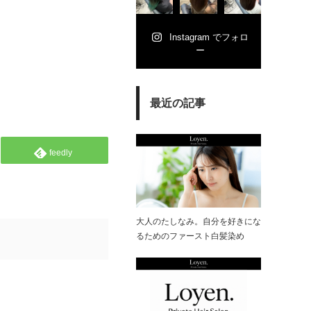
Instagram でフォロ
ー
最近の記事
feedly
大人のたしなみ。自分を好きにな
るためのファースト白髪染め