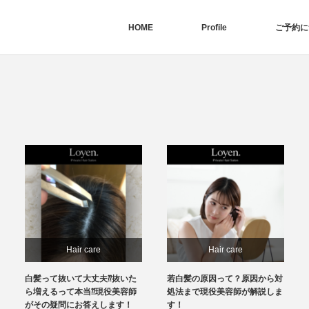
HOME
Profile
ご予約に
Hair care
Hair care
白髪って抜いて大丈夫⁇抜いた
若白髪の原因って？原因から対
ら増えるって本当⁇現役美容師
処法まで現役美容師が解説しま
がその疑問にお答えします！
す！