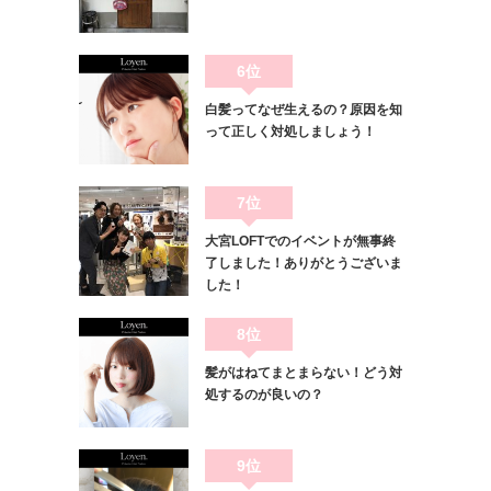
6位
白髪ってなぜ生えるの？原因を知
って正しく対処しましょう！
7位
大宮LOFTでのイベントが無事終
了しました！ありがとうございま
した！
8位
髪がはねてまとまらない！どう対
処するのが良いの？
9位