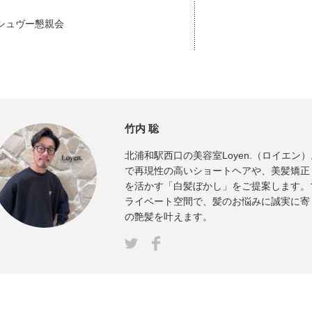
シュヴー懇親会
竹内 聡
北浦和駅西口の美容室Loyen.（ロイエン
で再現性の高いショートヘアや、美髪矯正
を活かす「白髪ぼかし」をご提案します。
ライベート空間で、髪のお悩みに誠実に寄
の艶髪を叶えます。
Facebook
ter