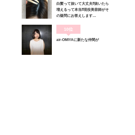
白髪って抜いて大丈夫⁇抜いたら
増えるって本当⁇現役美容師がそ
の疑問にお答えします…
10位
air-OMIYAに新たな仲間が