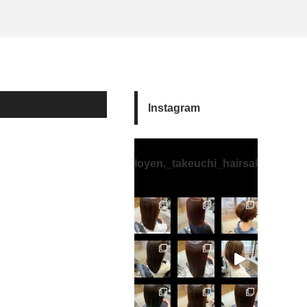
Instagram
loyen._takeuchi_hairsalon