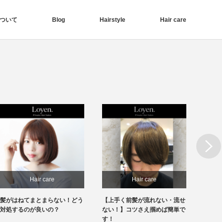
ついて
Blog
Hairstyle
Hair care
Next
Hair care
Hair care
髪がはねてまとまらない！どう
【上手く前髪が流れない・流せ
【前髪
対処するのが良いの？
ない！】コツさえ掴めば簡単で
見！】
す！
きます