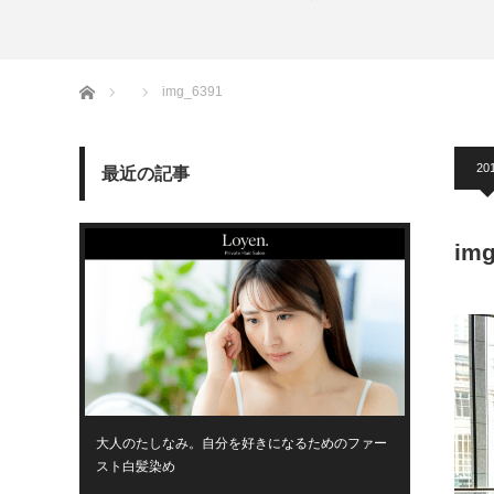
ホーム
img_6391
201
最近の記事
im
大人のたしなみ。自分を好きになるためのファー
スト白髪染め