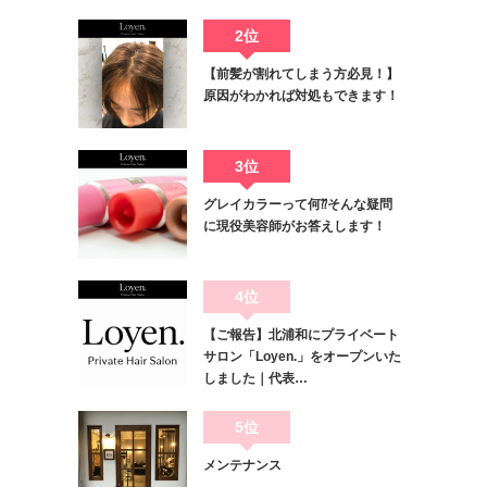
2位
【前髪が割れてしまう方必見！】
原因がわかれば対処もできます！
3位
グレイカラーって何⁇そんな疑問
に現役美容師がお答えします！
4位
【ご報告】北浦和にプライベート
サロン「Loyen.」をオープンいた
しました｜代表…
5位
メンテナンス