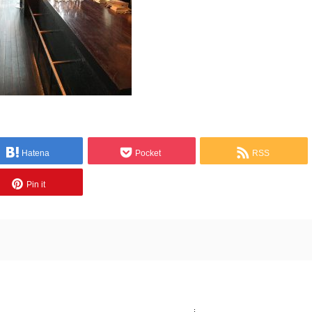
Hatena
Pocket
RSS
Pin it