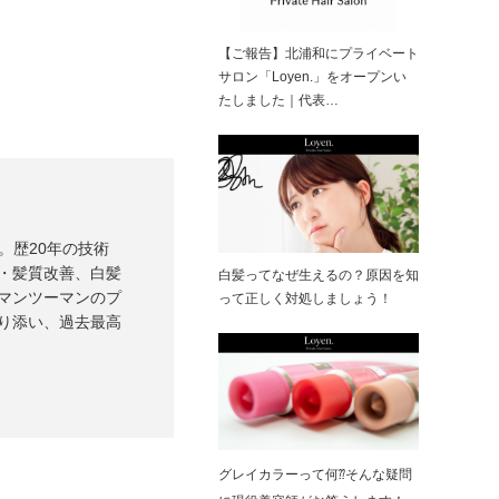
【ご報告】北浦和にプライベート
サロン「Loyen.」をオープンい
たしました｜代表…
）。歴20年の技術
・髪質改善、白髪
白髪ってなぜ生えるの？原因を知
マンツーマンのプ
って正しく対処しましょう！
り添い、過去最高
グレイカラーって何⁇そんな疑問