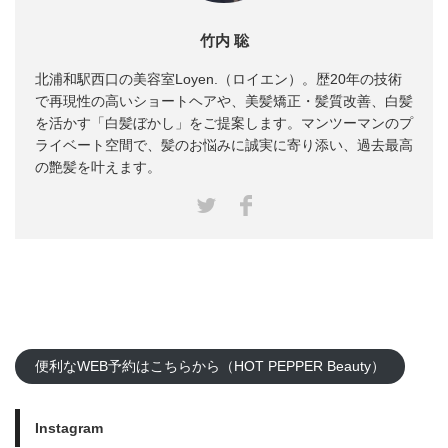
竹内 聡
北浦和駅西口の美容室Loyen.（ロイエン）。歴20年の技術
で再現性の高いショートヘアや、美髪矯正・髪質改善、白髪
を活かす「白髪ぼかし」をご提案します。マンツーマンのプ
ライベート空間で、髪のお悩みに誠実に寄り添い、過去最高
の艶髪を叶えます。
Facebook
Twitter
便利なWEB予約はこちらから（HOT PEPPER Beauty）
Instagram