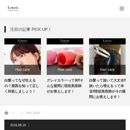
注目の記事 PICK UP！
Hair care
Hair care
Hair care
白髪ってなぜ生える
グレイカラーって何⁇そ
白髪って抜いて大丈夫⁇
の？原因を知って正し
んな疑問に現役美容師
抜いたら増えるって本
く対処しましょう！
がお答えします！
当⁇現役美容師がその疑
問にお答えします！
ホーム
IMG_6282
2016.08.18