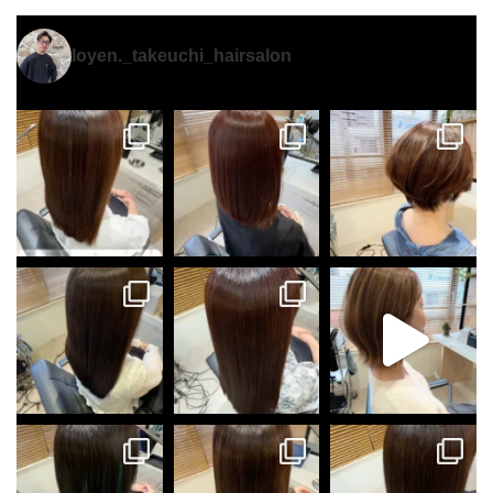
loyen._takeuchi_hairsalon