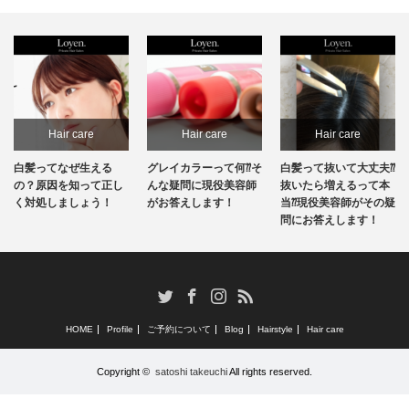
Hair care
Hair care
Hair care
白髪ってなぜ生える
グレイカラーって何⁇そ
白髪って抜いて大丈夫⁇
の？原因を知って正し
んな疑問に現役美容師
抜いたら増えるって本
く対処しましょう！
がお答えします！
当⁇現役美容師がその疑
問にお答えします！
RSS
Twitter
Facebook
Instagram
HOME
Profile
ご予約について
Blog
Hairstyle
Hair care
Copyright ©
satoshi takeuchi
All rights reserved.