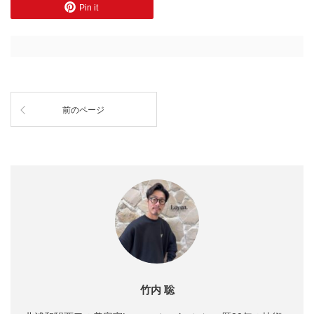
Pin it
前のページ
竹内 聡