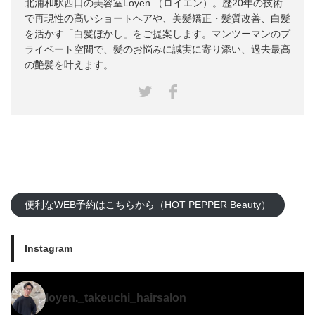
北浦和駅西口の美容室Loyen.（ロイエン）。歴20年の技術
で再現性の高いショートヘアや、美髪矯正・髪質改善、白髪
を活かす「白髪ぼかし」をご提案します。マンツーマンのプ
ライベート空間で、髪のお悩みに誠実に寄り添い、過去最高
の艶髪を叶えます。
Facebook
Twitter
便利なWEB予約はこちらから（HOT PEPPER Beauty）
Instagram
loyen._takeuchi_hairsalon