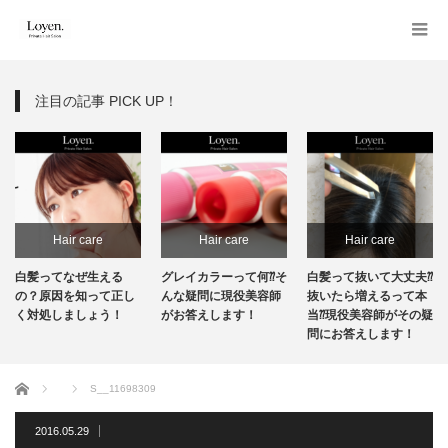
注目の記事 PICK UP！
Hair care
Hair care
Hair care
白髪ってなぜ生える
グレイカラーって何⁇そ
白髪って抜いて大丈夫⁇
の？原因を知って正し
んな疑問に現役美容師
抜いたら増えるって本
く対処しましょう！
がお答えします！
当⁇現役美容師がその疑
問にお答えします！
ホーム
S__11698309
2016.05.29