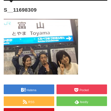
S__11698309
Hatena
Pocket
RSS
feedly