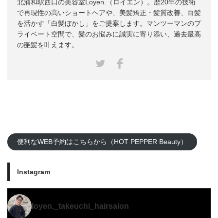
北浦和駅西口の美容室Loyen.（ロイエン）。歴20年の技術
で再現性の高いショートヘアや、美髪矯正・髪質改善、白髪
を活かす「白髪ぼかし」をご提案します。マンツーマンのプ
ライベート空間で、髪のお悩みに誠実に寄り添い、過去最高
の艶髪を叶えます。
Facebook
Twitter
便利なWEB予約はこちらから（HOT PEPPER Beauty）
Instagram
loyen._takeuchi_hairsalon