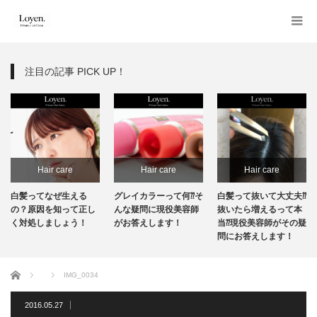
注目の記事 PICK UP！
Hair care
Hair care
Hair care
白髪ってなぜ生える
グレイカラーって何⁇そ
白髪って抜いて大丈夫⁇
の？原因を知って正し
んな疑問に現役美容師
抜いたら増えるって本
く対処しましょう！
がお答えします！
当⁇現役美容師がその疑
問にお答えします！
ホーム
IMG_0034
2016.05.27