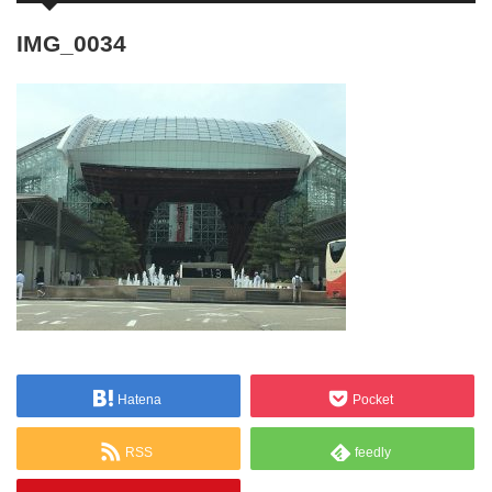
IMG_0034
Hatena
Pocket
RSS
feedly