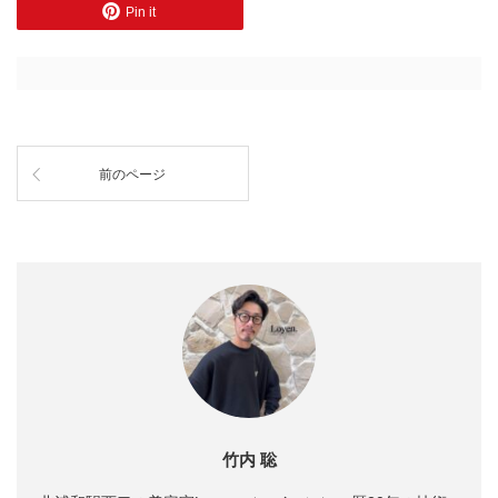
Pin it
前のページ
竹内 聡