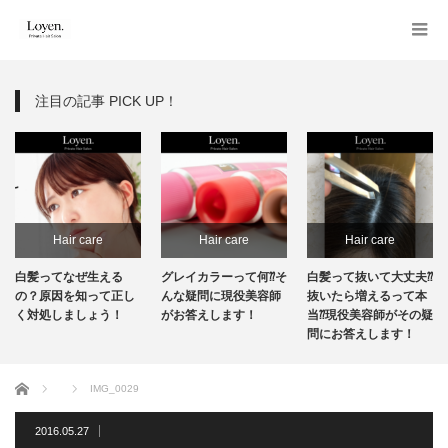
注目の記事 PICK UP！
Hair care
Hair care
Hair care
白髪ってなぜ生える
グレイカラーって何⁇そ
白髪って抜いて大丈夫⁇
の？原因を知って正し
んな疑問に現役美容師
抜いたら増えるって本
く対処しましょう！
がお答えします！
当⁇現役美容師がその疑
問にお答えします！
ホーム
IMG_0029
2016.05.27