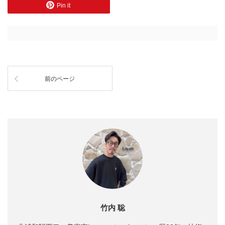
Pin it
前のページ
竹内 聡