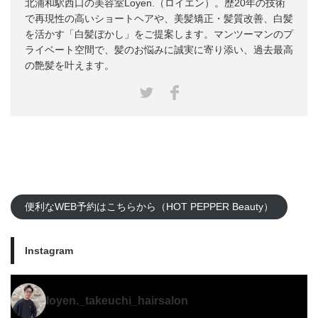
北浦和駅西口の美容室Loyen.（ロイエン）。歴20年の技術
で再現性の高いショートヘアや、美髪矯正・髪質改善、白髪
を活かす「白髪ぼかし」をご提案します。マンツーマンのプ
ライベート空間で、髪のお悩みに誠実に寄り添い、過去最高
の艶髪を叶えます。
Facebook
Twitter
便利なWEB予約はこちらから（HOT PEPPER Beauty）
Instagram
loyen._takeuchi_hairsalon