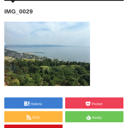
IMG_0029
Hatena
Pocket
RSS
feedly