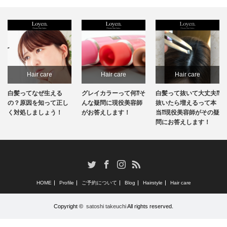
Hair care
Hair care
Hair care
白髪ってなぜ生える
グレイカラーって何⁇そ
白髪って抜いて大丈夫⁇
の？原因を知って正し
んな疑問に現役美容師
抜いたら増えるって本
く対処しましょう！
がお答えします！
当⁇現役美容師がその疑
問にお答えします！
RSS
Twitter
Facebook
Instagram
HOME
Profile
ご予約について
Blog
Hairstyle
Hair care
Copyright ©
satoshi takeuchi
All rights reserved.