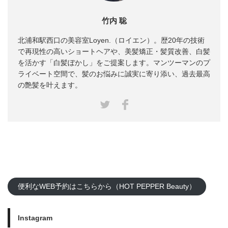
竹内 聡
北浦和駅西口の美容室Loyen.（ロイエン）。歴20年の技術
で再現性の高いショートヘアや、美髪矯正・髪質改善、白髪
を活かす「白髪ぼかし」をご提案します。マンツーマンのプ
ライベート空間で、髪のお悩みに誠実に寄り添い、過去最高
の艶髪を叶えます。
Facebook
Twitter
便利なWEB予約はこちらから（HOT PEPPER Beauty）
Instagram