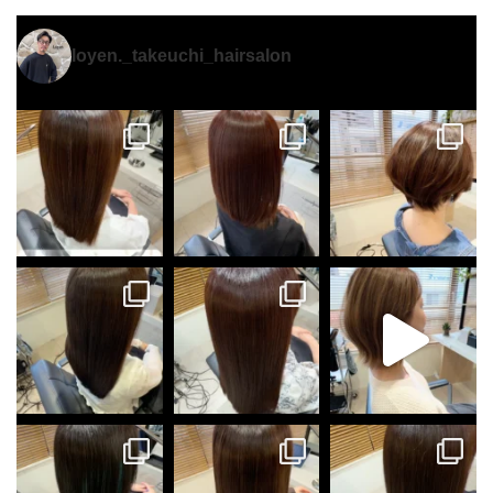
loyen._takeuchi_hairsalon