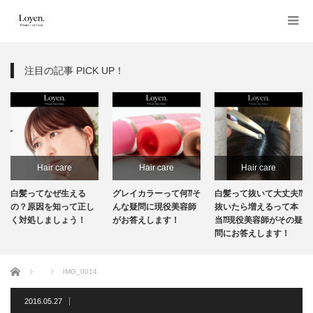
注目の記事 PICK UP！
Hair care
Hair care
Hair care
白髪ってなぜ生える
グレイカラーって何⁇そ
白髪って抜いて大丈夫⁇
の？原因を知って正し
んな疑問に現役美容師
抜いたら増えるって本
く対処しましょう！
がお答えします！
当⁇現役美容師がその疑
問にお答えします！
ホーム
IMG_0014
2016.05.27