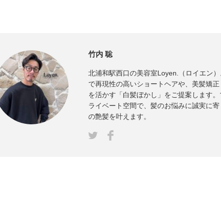
竹内 聡
北浦和駅西口の美容室Loyen.（ロイエン
で再現性の高いショートヘアや、美髪矯正
を活かす「白髪ぼかし」をご提案します。
ライベート空間で、髪のお悩みに誠実に寄
の艶髪を叶えます。
Facebook
ter