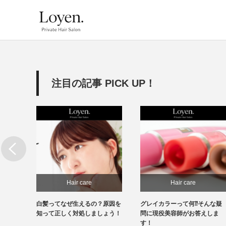
注目の記事 PICK UP！
Hair care
Hair care
原因を
グレイカラーって何⁇そんな疑
白髪って抜いて大丈夫⁇抜いた
ょう！
問に現役美容師がお答えしま
ら増えるって本当⁇現役美容師
す！
がその疑問にお答えします！