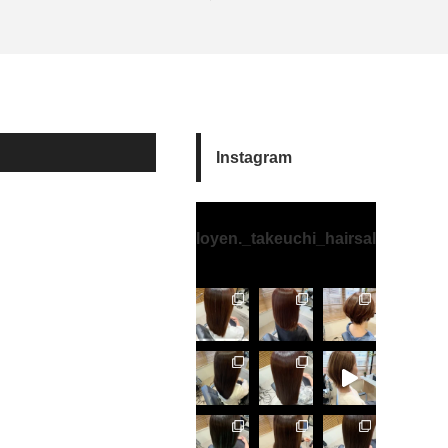
Instagram
loyen._takeuchi_hairsalon