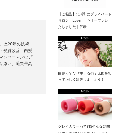
【ご報告】北浦和にプライベート
サロン「Loyen.」をオープンい
たしました｜代表…
）。歴20年の技術
・髪質改善、白髪
マンツーマンのプ
り添い、過去最高
白髪ってなぜ生えるの？原因を知
って正しく対処しましょう！
グレイカラーって何⁇そんな疑問