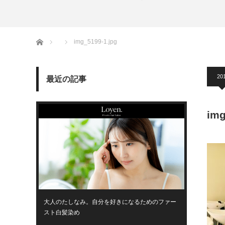
ホーム
img_5199-1.jpg
20
最近の記事
img
大人のたしなみ。自分を好きになるためのファー
スト白髪染め