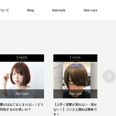
ついて
Blog
Hairstyle
Hair care
Next
Hair care
Hair care
【上手く前髪が流れない・流せ
【前髪が割れてしまう方必
白髪っ
ない！】コツさえ掴めば簡単で
見！】原因がわかれば対処もで
知って
す！
きます！