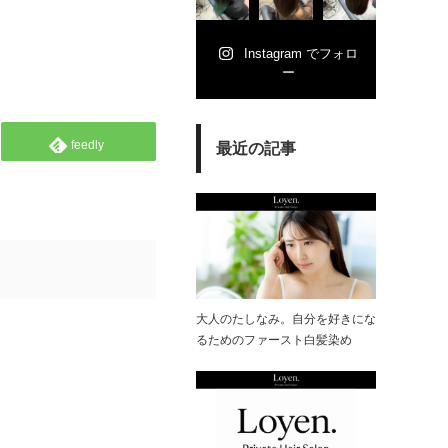
Instagram でフォロ
ー
feedly
最近の記事
大人のたしなみ。自分を好きにな
るためのファースト白髪染め