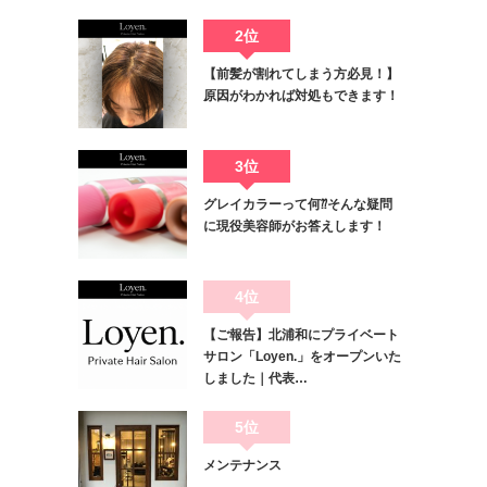
2位
【前髪が割れてしまう方必見！】
原因がわかれば対処もできます！
3位
グレイカラーって何⁇そんな疑問
に現役美容師がお答えします！
4位
【ご報告】北浦和にプライベート
サロン「Loyen.」をオープンいた
しました｜代表…
5位
メンテナンス