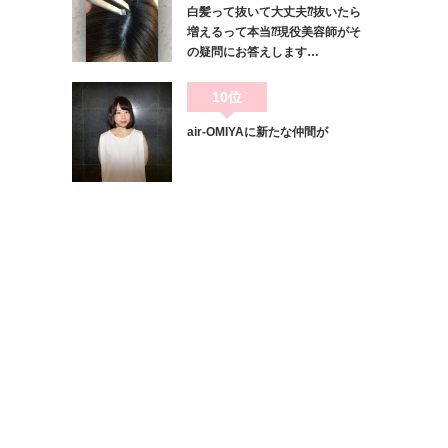
白髪って抜いて大丈夫⁇抜いたら
増えるって本当⁇現役美容師がそ
の疑問にお答えします…
10位
air-OMIYAに新たな仲間が