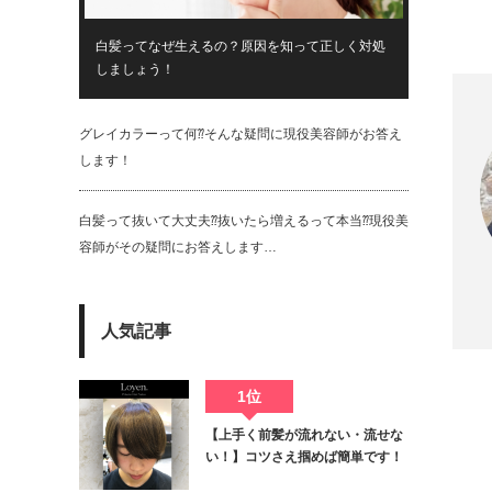
白髪ってなぜ生えるの？原因を知って正しく対処
しましょう！
グレイカラーって何⁇そんな疑問に現役美容師がお答え
します！
白髪って抜いて大丈夫⁇抜いたら増えるって本当⁇現役美
容師がその疑問にお答えします…
Twit
人気記事
1位
【上手く前髪が流れない・流せな
い！】コツさえ掴めば簡単です！