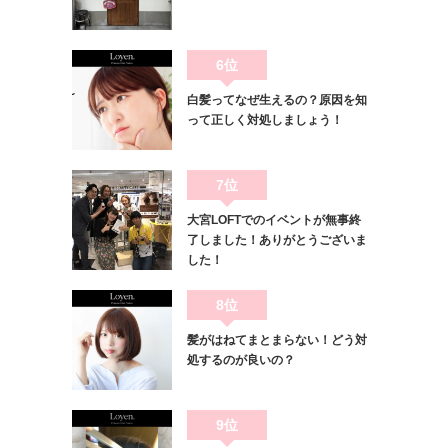
6位
白髪ってなぜ生えるの？原因を知
って正しく対処しましょう！
7位
大宮LOFTでのイベントが無事終
了しました！ありがとうございま
した！
8位
髪がはねてまとまらない！どう対
処するのが良いの？
9位