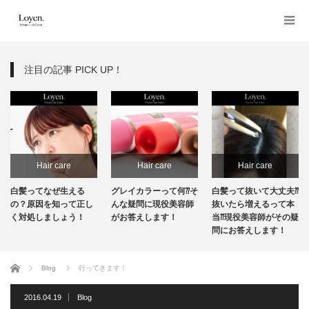
注目の記事 PICK UP！
Hair care
Hair care
Hair care
白髪ってなぜ生える
グレイカラーって何⁇そ
白髪って抜いて大丈夫⁇
の？原因を知って正し
んな疑問に現役美容師
抜いたら増えるって本
く対処しましょう！
がお答えします！
当⁇現役美容師がその疑
問にお答えします！
ホーム
Blog
行ってきます！
2016.04.19
Blog