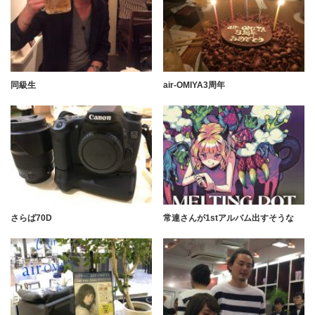
同級生
air-OMIYA3周年
さらば70D
常連さんが1stアルバム出すそうな