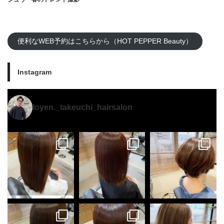
便利なWEB予約はこちらから（HOT PEPPER Beauty）
Instagram
loyen._takeuchi_hairsalon