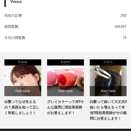
Views
現在の記事:
292
総閲覧数:
166397
今日の閲覧数:
75
Hair care
Hair care
Hair care
白髪ってなぜ生える
グレイカラーって何⁇そ
白髪って抜いて大丈夫⁇
の？原因を知って正し
んな疑問に現役美容師
抜いたら増えるって本
く対処しましょう！
がお答えします！
当⁇現役美容師がその疑
問にお答えします！