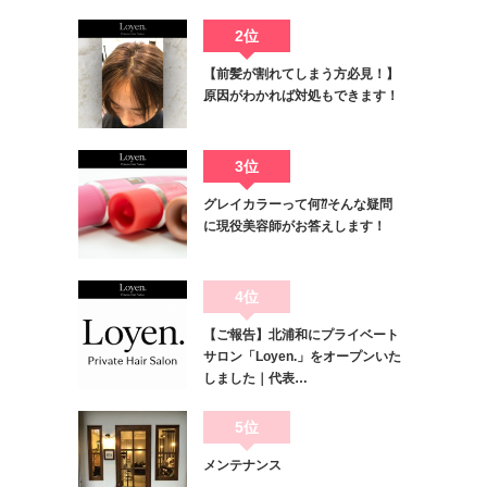
2位
【前髪が割れてしまう方必見！】
原因がわかれば対処もできます！
3位
グレイカラーって何⁇そんな疑問
に現役美容師がお答えします！
4位
【ご報告】北浦和にプライベート
サロン「Loyen.」をオープンいた
しました｜代表…
5位
メンテナンス