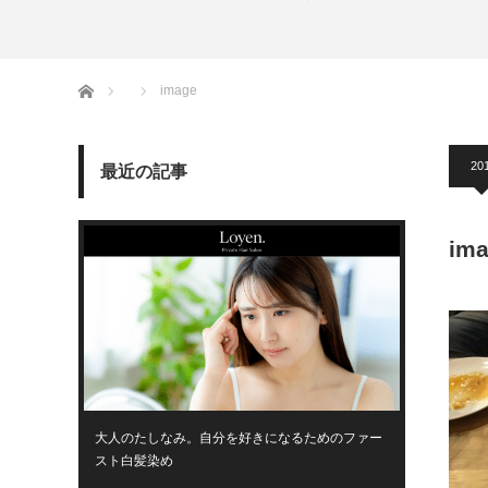
ホーム
image
20
最近の記事
im
大人のたしなみ。自分を好きになるためのファー
スト白髪染め