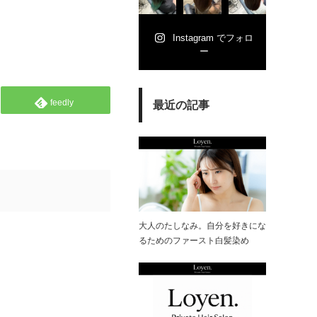
Instagram でフォロ
ー
feedly
最近の記事
大人のたしなみ。自分を好きにな
るためのファースト白髪染め