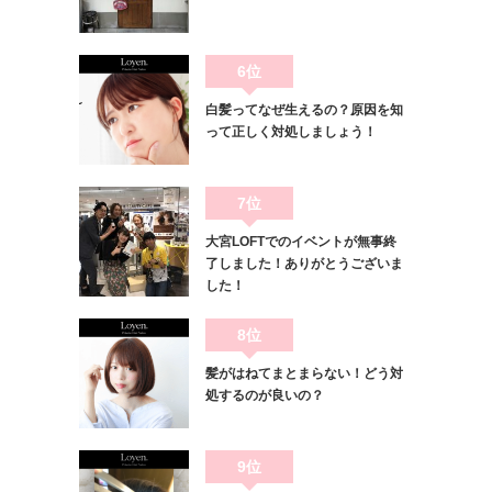
6位
白髪ってなぜ生えるの？原因を知
って正しく対処しましょう！
7位
大宮LOFTでのイベントが無事終
了しました！ありがとうございま
した！
8位
髪がはねてまとまらない！どう対
処するのが良いの？
9位