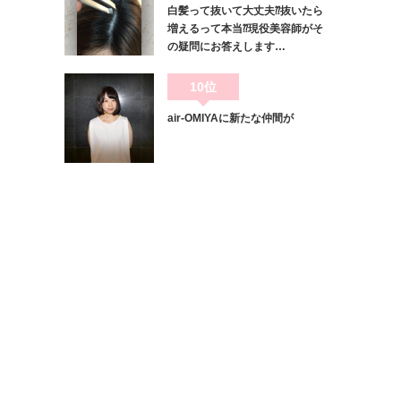
白髪って抜いて大丈夫⁇抜いたら
増えるって本当⁇現役美容師がそ
の疑問にお答えします…
10位
air-OMIYAに新たな仲間が