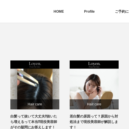
HOME
Profile
ご予約に
Hair care
Hair care
白髪って抜いて大丈夫⁇抜いた
若白髪の原因って？原因から対
ら増えるって本当⁇現役美容師
処法まで現役美容師が解説しま
がその疑問にお答えします！
す！