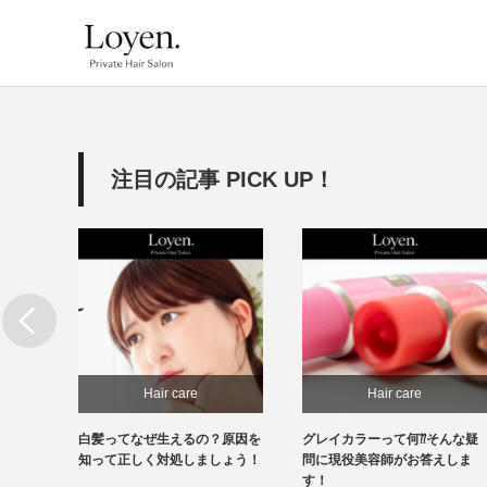
注目の記事 PICK UP！
Hair care
Hair care
必
白髪ってなぜ生えるの？原因を
グレイカラーって何⁇そんな疑
処もで
知って正しく対処しましょう！
問に現役美容師がお答えしま
す！