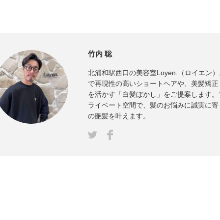
竹内 聡
北浦和駅西口の美容室Loyen.（ロイエン
で再現性の高いショートヘアや、美髪矯正
を活かす「白髪ぼかし」をご提案します。
ライベート空間で、髪のお悩みに誠実に寄
の艶髪を叶えます。
Facebook
ter