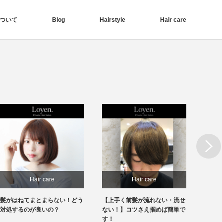
ついて
Blog
Hairstyle
Hair care
Next
Hair care
Hair care
髪がはねてまとまらない！どう
【上手く前髪が流れない・流せ
【前髪
対処するのが良いの？
ない！】コツさえ掴めば簡単で
見！】
す！
きます