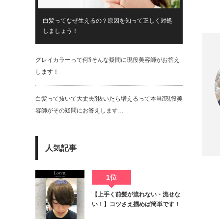
白髪ってなぜ生えるの？原因を知って正しく対処
しましょう！
グレイカラーって何⁇そんな疑問に現役美容師がお答え
します！
白髪って抜いて大丈夫⁇抜いたら増えるって本当⁇現役美
容師がその疑問にお答えします…
Twit
人気記事
1位
【上手く前髪が流れない・流せな
い！】コツさえ掴めば簡単です！