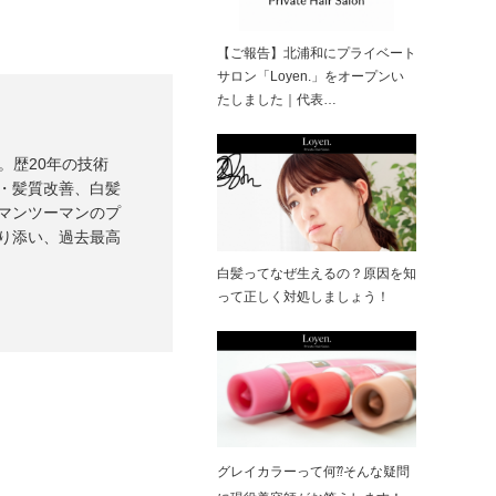
【ご報告】北浦和にプライベート
サロン「Loyen.」をオープンい
たしました｜代表…
）。歴20年の技術
・髪質改善、白髪
マンツーマンのプ
り添い、過去最高
白髪ってなぜ生えるの？原因を知
って正しく対処しましょう！
グレイカラーって何⁇そんな疑問