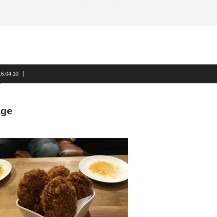
16.04.10
age