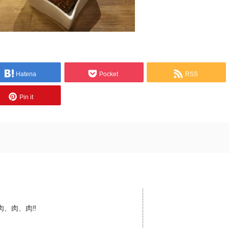
Hatena
Pocket
RSS
Pin it
肉、肉、肉‼︎