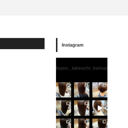
Instagram
loyen._takeuchi_hairsalon