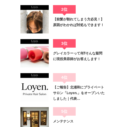
2位
【前髪が割れてしまう方必見！】
原因がわかれば対処もできます！
3位
グレイカラーって何⁇そんな疑問
に現役美容師がお答えします！
4位
【ご報告】北浦和にプライベート
サロン「Loyen.」をオープンいた
しました｜代表…
5位
メンテナンス