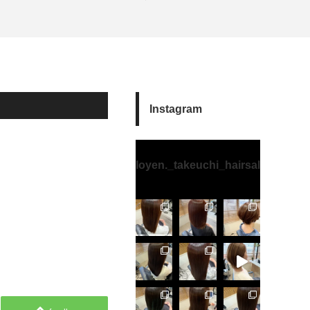
Instagram
loyen._takeuchi_hairsalon