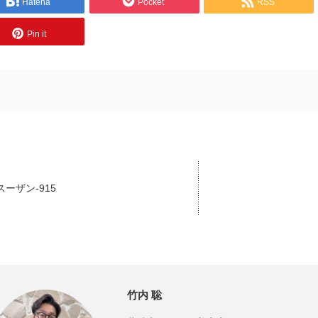
Hatena
Pocket
RSS
Pin it
スーザン-915
竹内 聡