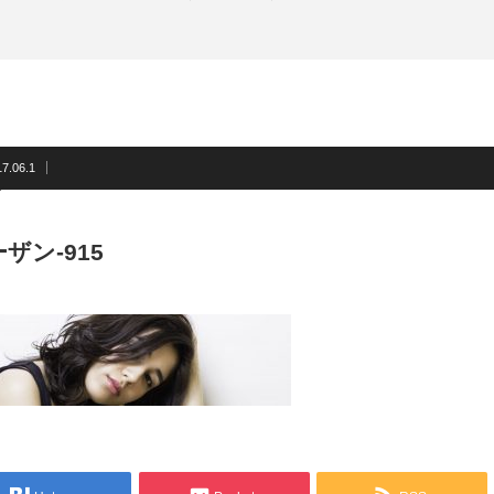
7.06.1
ザン-915