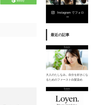
feedly
Instagram でフォロ
ー
最近の記事
大人のたしなみ。自分を好きにな
るためのファースト白髪染め