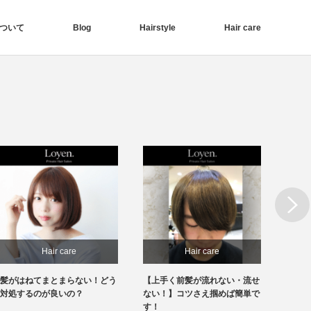
ついて
Blog
Hairstyle
Hair care
Next
Hair care
Hair care
髪がはねてまとまらない！どう
【上手く前髪が流れない・流せ
【前髪
対処するのが良いの？
ない！】コツさえ掴めば簡単で
見！】
す！
きます