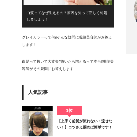
白髪ってなぜ生えるの？原因を知って正しく対処
しましょう！
グレイカラーって何⁇そんな疑問に現役美容師がお答え
Twit
します！
白髪って抜いて大丈夫⁇抜いたら増えるって本当⁇現役美
容師がその疑問にお答えします…
人気記事
1位
【上手く前髪が流れない・流せな
い！】コツさえ掴めば簡単です！