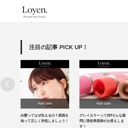
注目の記事 PICK UP！
Hair care
Hair care
必
白髪ってなぜ生えるの？原因を
グレイカラーって何⁇そんな疑
処もで
知って正しく対処しましょう！
問に現役美容師がお答えしま
す！