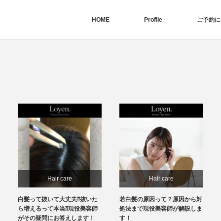
HOME
Profile
ご予約に
Hair care
Hair care
白髪って抜いて大丈夫⁇抜いた
若白髪の原因って？原因から対
ら増えるって本当⁇現役美容師
処法まで現役美容師が解説しま
がその疑問にお答えします！
す！