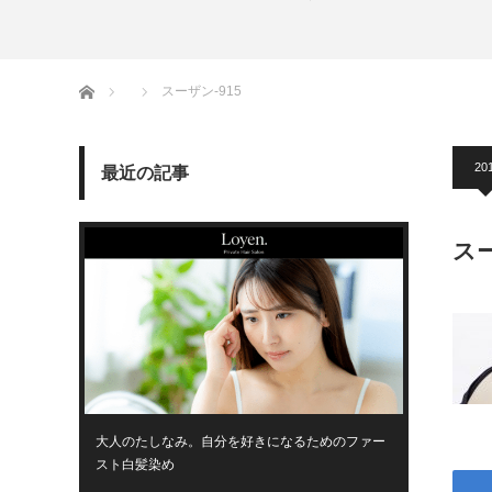
ホーム
スーザン-915
201
最近の記事
スー
大人のたしなみ。自分を好きになるためのファー
スト白髪染め