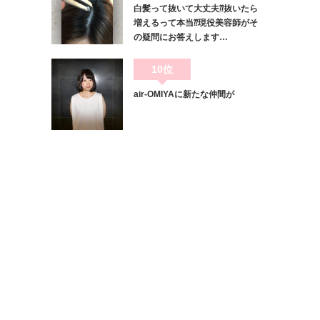
白髪って抜いて大丈夫⁇抜いたら
増えるって本当⁇現役美容師がそ
の疑問にお答えします…
10位
air-OMIYAに新たな仲間が