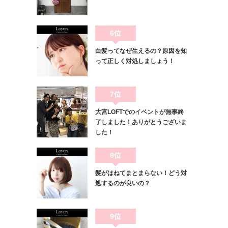
6位
白髪ってなぜ生えるの？原因を知
って正しく対処しましょう！
7位
大宮LOFTでのイベントが無事終
了しました！ありがとうございま
した！
8位
髪がはねてまとまらない！どう対
処するのが良いの？
9位